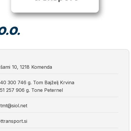
O.O.
lšami
10
,
1218
Komenda
40 300 746 g. Tom Bajželj Krvina
51 257 906 g. Tone Peternel
j.tmt@siol.net
transport.si