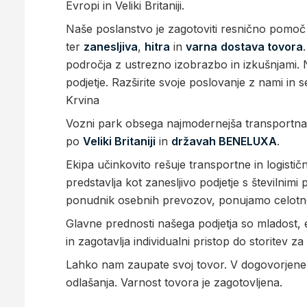
Evropi in Veliki Britaniji.
Naše poslanstvo je zagotoviti resnično pomoč 
ter
zanesljiva
,
hitra
in
varna
dostava tovora
področja z ustrezno izobrazbo in izkušnjami. Na
podjetje. Razširite svoje poslovanje z nami in
Krvina
Vozni park obsega najmodernejša transportna v
po
Veliki Britaniji
in
državah BENELUXA
.
Ekipa učinkovito rešuje transportne in logistič
predstavlja kot zanesljivo podjetje s številni
ponudnik osebnih prevozov, ponujamo celotno 
Glavne prednosti našega podjetja so mladost, 
in zagotavlja individualni pristop do storitev za
Lahko nam zaupate svoj tovor. V dogovorjene
odlašanja. Varnost tovora je zagotovljena.