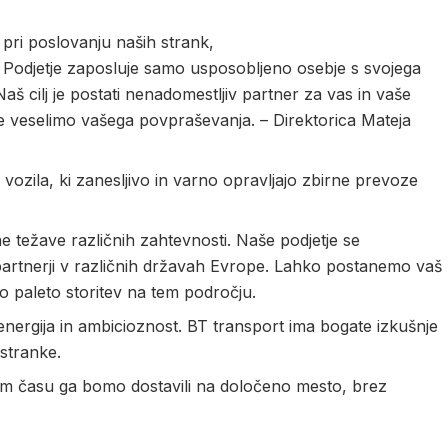
pri poslovanju naših strank,
. Podjetje zaposluje samo usposobljeno osebje s svojega
š cilj je postati nenadomestljiv partner za vas in vaše
 se veselimo vašega povpraševanja. – Direktorica Mateja
ozila, ki zanesljivo in varno opravljajo zbirne prevoze
ne težave različnih zahtevnosti. Naše podjetje se
mi partnerji v različnih državah Evrope. Lahko postanemo vaš
paleto storitev na tem področju.
energija in ambicioznost. BT transport ima bogate izkušnje
 stranke.
m času ga bomo dostavili na določeno mesto, brez