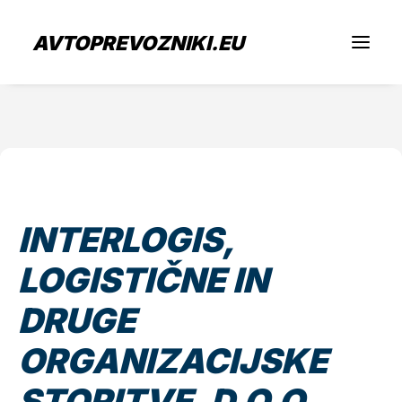
AVTOPREVOZNIKI.EU
Iščem prevoz
Sem prevoznik
INTERLOGIS,
Zaposlitev
LOGISTIČNE IN
O nas
DRUGE
ORGANIZACIJSKE
Oddaj povpraševanje
STORITVE, D.O.O.