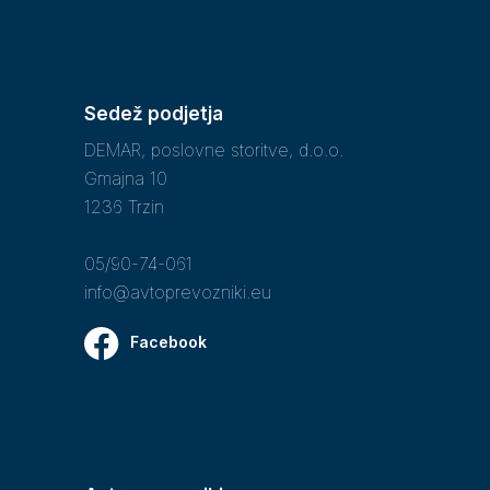
Sedež podjetja
DEMAR, poslovne storitve, d.o.o.
Gmajna 10
1236 Trzin
05/90-74-061
info@avtoprevozniki.eu
Facebook