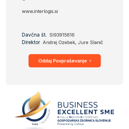
www.interlogis.si
Davčna št.
SI93915616
Direktor
Andrej Ozebek, Jure Slanič
Oddaj Povpraševanje