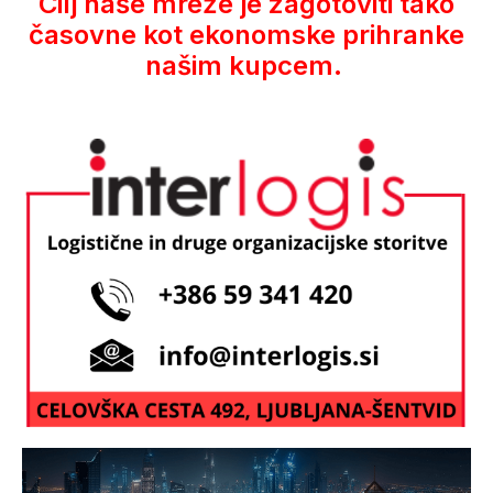
Cilj naše mreže je zagotoviti tako
časovne kot ekonomske prihranke
našim kupcem.