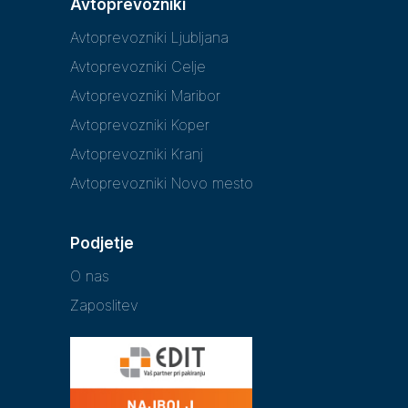
Avtoprevozniki
Avtoprevozniki Ljubljana
Avtoprevozniki Celje
Avtoprevozniki Maribor
Avtoprevozniki Koper
Avtoprevozniki Kranj
Avtoprevozniki Novo mesto
Podjetje
O nas
Zaposlitev