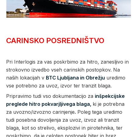
CARINSKO POSREDNIŠTVO
Pri Interlogis za vas poskrbimo za hitro, zanesljivo in
strokovno izvedbo vseh carinskih postopkov. Na
naših lokacijah v
BTC Ljubljana in Obrežju
uredimo
vse potrebno za uvoz, izvor ter tranzit blaga.
Pripravimo tudi vso dokumentacijo za
inšpekcijske
preglede hitro pokvarjljivega blaga,
ki je potrebna
za uvozno/izvozno carinjenje
.
Poleg tega uredimo
tudi posebna dovoljenja za uvoz, izvoz ali tranzit
blaga, kot so strelivo, eksplozivi in pirotehnika, ter
poskrbimo, da je celoten postopek hiter in brez