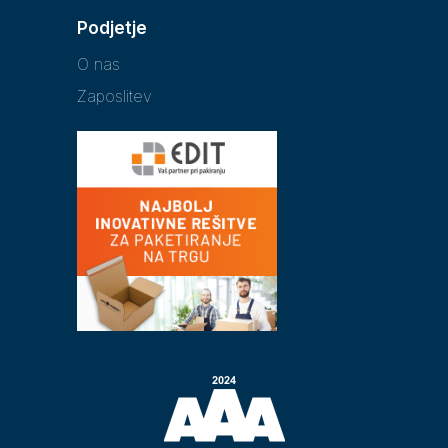
Podjetje
O nas
Zaposlitev