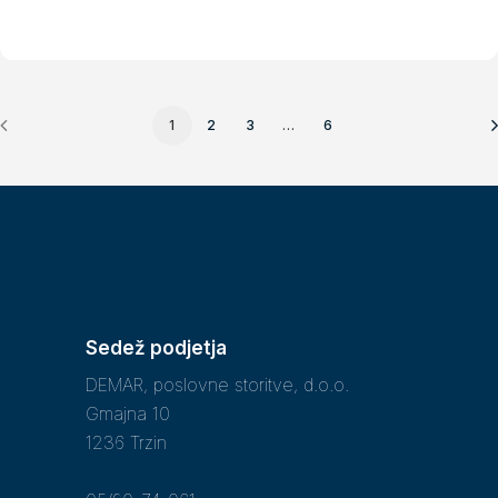
1
2
3
…
6
Sedež podjetja
DEMAR, poslovne storitve, d.o.o.
Gmajna 10
1236 Trzin