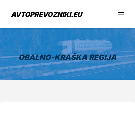
AVTOPREVOZNIKI.EU
Iščem prevoz
OBALNO-KRAŠKA REGIJA
Sem prevoznik
Zaposlitev
O nas
Oddaj povpraševanje