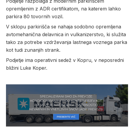
Podjetje razpolaga z modernim parkiriščem
opremljenim z ADR certifikatom, na katerem lahko
parkira 80 tovornih vozil.
V sklopu parkirišča se nahaja sodobno opremljena
avtomehanična delavnica in vulkanizerstvo, ki služita
tako za potrebe vzdrževanja lastnega voznega parka
kot tudi zunanjih strank.
Podjetje ima operativni sedež v Kopru, v neposredni
bližini Luke Koper.