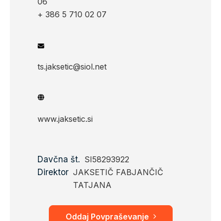
06
+ 386 5 710 02 07
ts.jaksetic@siol.net
www.jaksetic.si
Davčna št.
SI58293922
Direktor
JAKSETIČ FABJANČIČ
TATJANA
Oddaj Povpraševanje