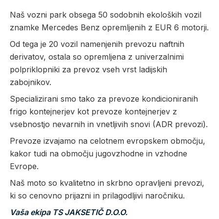
Naš vozni park obsega 50 sodobnih ekoloških vozil
znamke Mercedes Benz opremljenih z EUR 6 motorji.
Od tega je 20 vozil namenjenih prevozu naftnih
derivatov, ostala so opremljena z univerzalnimi
polpriklopniki za prevoz vseh vrst ladijskih
zabojnikov.
Specializirani smo tako za prevoze kondicioniranih
frigo kontejnerjev kot prevoze kontejnerjev z
vsebnostjo nevarnih in vnetljivih snovi (ADR prevozi).
Prevoze izvajamo na celotnem evropskem območju,
kakor tudi na območju jugovzhodne in vzhodne
Evrope.
Naš moto so kvalitetno in skrbno opravljeni prevozi,
ki so cenovno prijazni in prilagodljivi naročniku.
Vaša ekipa TS JAKSETIČ D.O.O.