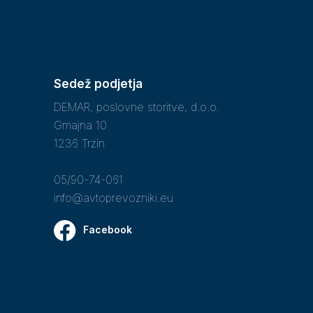
Sedež podjetja
DEMAR, poslovne storitve, d.o.o.
Gmajna 10
1236 Trzin
05/90-74-061
info@avtoprevozniki.eu
Facebook