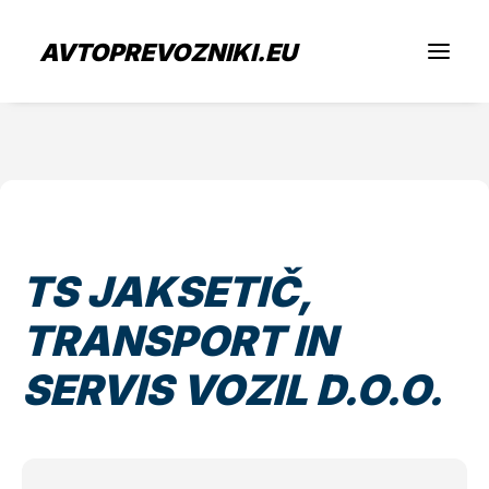
AVTOPREVOZNIKI.EU
Iščem prevoz
Sem prevoznik
TS JAKSETIČ,
Zaposlitev
TRANSPORT IN
O nas
SERVIS VOZIL D.O.O.
Oddaj povpraševanje