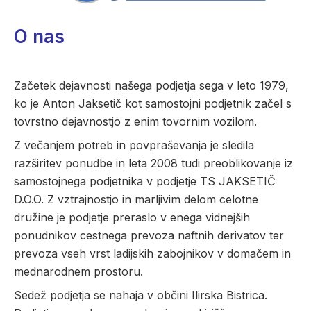
O nas
Začetek dejavnosti našega podjetja sega v leto 1979,
ko je Anton Jaksetič kot samostojni podjetnik začel s
tovrstno dejavnostjo z enim tovornim vozilom.
Z večanjem potreb in povpraševanja je sledila
razširitev ponudbe in leta 2008 tudi preoblikovanje iz
samostojnega podjetnika v podjetje TS JAKSETIČ
D.O.O. Z vztrajnostjo in marljivim delom celotne
družine je podjetje preraslo v enega vidnejših
ponudnikov cestnega prevoza naftnih derivatov ter
prevoza vseh vrst ladijskih zabojnikov v domačem in
mednarodnem prostoru.
Sedež podjetja se nahaja v občini Ilirska Bistrica.