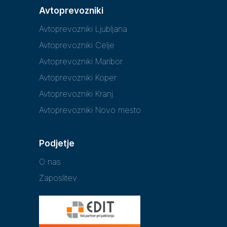
Avtoprevozniki
Avtoprevozniki Ljubljana
Avtoprevozniki Celje
Avtoprevozniki Maribor
Avtoprevozniki Koper
Avtoprevozniki Kranj
Avtoprevozniki Novo mesto
Podjetje
O nas
Zaposlitev