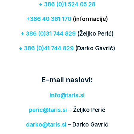
+ 386 (0)1 524 05 28
+386 40 361 170
(informacije)
+ 386 (0)31 744 829
(Željko Perić)
+ 386 (0)41 744 829
(Darko Gavrič)
E-mail naslovi:
info@taris.si
peric@taris.si
– Željko Perić
darko@taris.si
– Darko Gavrić