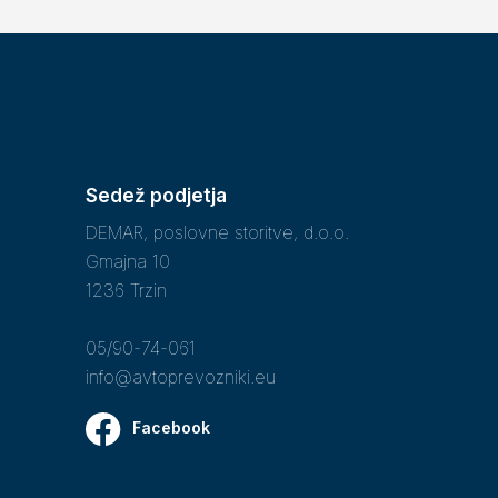
Sedež podjetja
DEMAR, poslovne storitve, d.o.o.
Gmajna 10
1236 Trzin
05/90-74-061
info@avtoprevozniki.eu
Facebook