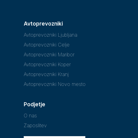
Avtoprevozniki
Avtoprevozniki Ljubljana
Avtoprevozniki Celje
Avtoprevozniki Maribor
Avtoprevozniki Koper
Avtoprevozniki Kranj
Avtoprevozniki Novo mesto
Podjetje
O nas
Zaposlitev