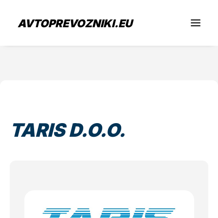
AVTOPREVOZNIKI.EU
Iščem prevoz
Sem prevoznik
TARIS D.O.O.
Zaposlitev
O nas
Oddaj povpraševanje