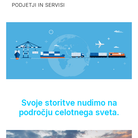
PODJETJI IN SERVISI
Svoje storitve nudimo na
področju celotnega sveta.