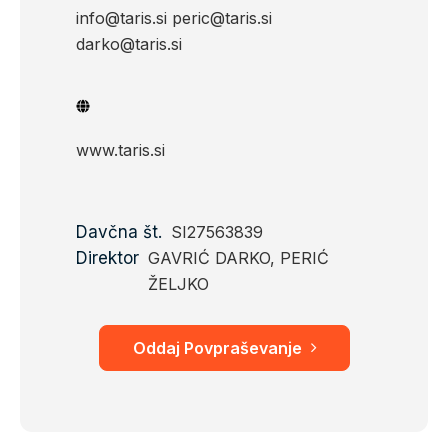
info@taris.si peric@taris.si
darko@taris.si
www.taris.si
Davčna št.
SI27563839
Direktor
GAVRIĆ DARKO, PERIĆ
ŽELJKO
Oddaj Povpraševanje