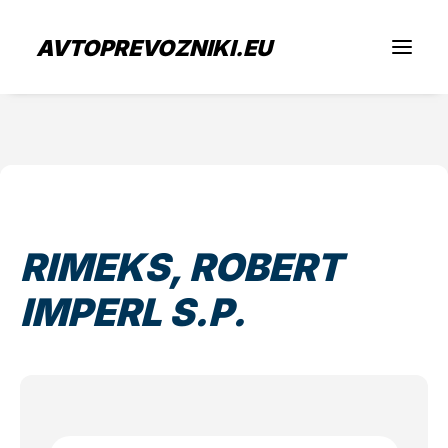
AVTOPREVOZNIKI.EU
Iščem prevoz
Sem prevoznik
RIMEKS, ROBERT
Zaposlitev
IMPERL S.P.
O nas
Oddaj povpraševanje