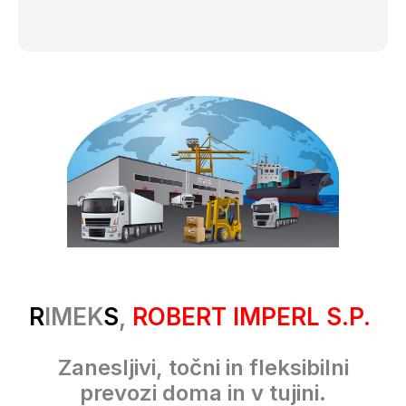
R
IMEK
S
,
ROBERT IMPERL S.P.
Zanesljivi, točni in fleksibilni
prevozi doma in v tujini.