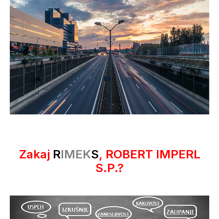
Zakaj
R
IMEK
S
, ROBERT IMPERL
S.P.?