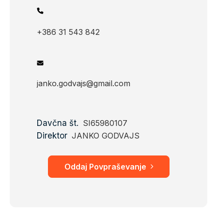
+386 31 543 842
janko.godvajs@gmail.com
Davčna št.
SI65980107
Direktor
JANKO GODVAJS
Oddaj Povpraševanje