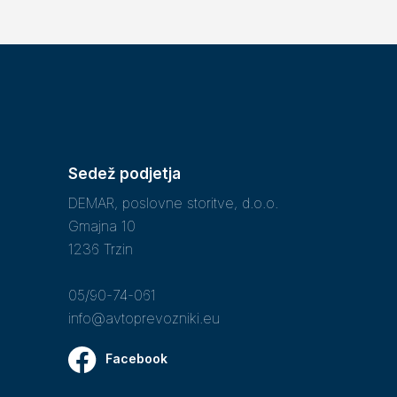
Sedež podjetja
DEMAR, poslovne storitve, d.o.o.
Gmajna 10
1236 Trzin
05/90-74-061
info@avtoprevozniki.eu
Facebook