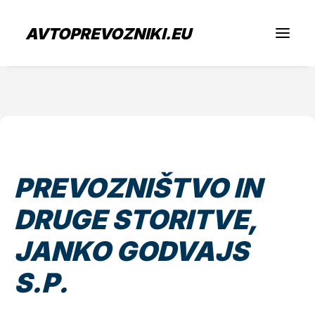
AVTOPREVOZNIKI.EU
Iščem prevoz
Sem prevoznik
PREVOZNIŠTVO IN
Zaposlitev
DRUGE STORITVE,
O nas
JANKO GODVAJS
S.P.
Oddaj povpraševanje