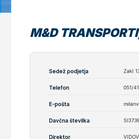
M&D TRANSPORTI,
Zakl
1
Sedež podjetja
051/4
Telefon
milanv
E-pošta
SI373
Davčna številka
VIDOV
Direktor