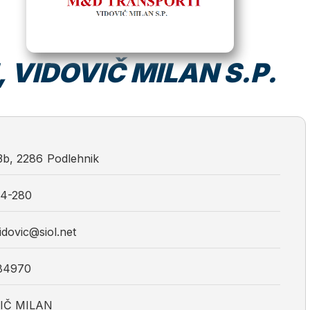
 VIDOVIČ MILAN S.P.
3b
,
2286
Podlehnik
14-280
idovic@siol.net
84970
IČ MILAN