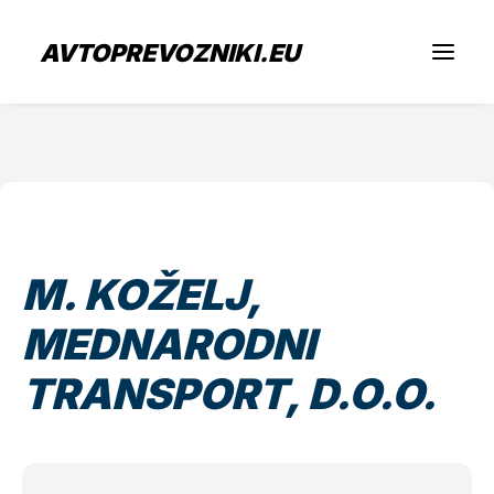
AVTOPREVOZNIKI.EU
Iščem prevoz
Sem prevoznik
M. KOŽELJ,
Zaposlitev
MEDNARODNI
O nas
TRANSPORT, D.O.O.
Oddaj povpraševanje