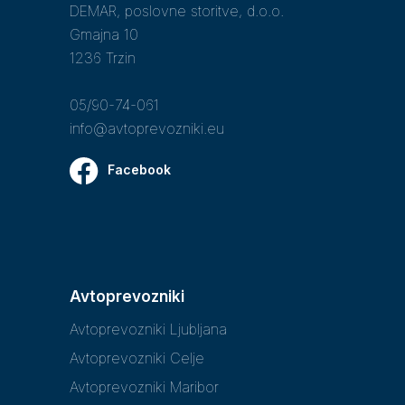
DEMAR, poslovne storitve, d.o.o.
Gmajna 10
1236 Trzin
05/90-74-061
info@avtoprevozniki.eu
Facebook
Avtoprevozniki
Avtoprevozniki Ljubljana
Avtoprevozniki Celje
Avtoprevozniki Maribor