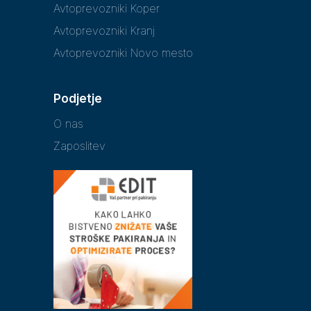
Avtoprevozniki Koper
Avtoprevozniki Kranj
Avtoprevozniki Novo mesto
Podjetje
O nas
Zaposlitev