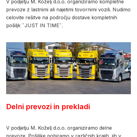
V podjetju M. Koželj d.o.o. organiziramo kompletne
prevoze z lastnimi ali najetimi tovornimi vozili. Nudimo
celovite rešitve na področju dostave kompletnih
pošiljk ˝JUST IN TIME˝.
Delni prevozi in prekladi
V podjetju M. Koželj d.o.o. organiziramo delne
prevoze. Pošiljke pobiramo v različnih krajih, jih v