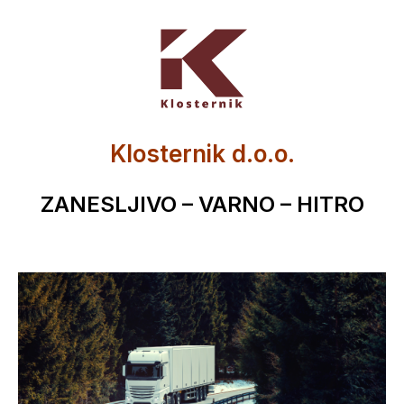
Klosternik d.o.o.
ZANESLJIVO – VARNO – HITRO