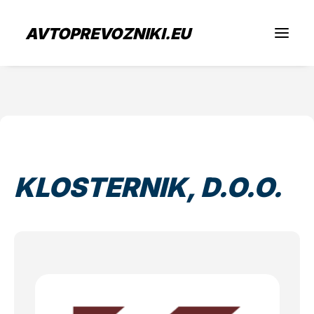
AVTOPREVOZNIKI.EU
Iščem prevoz
Sem prevoznik
KLOSTERNIK, D.O.O.
Zaposlitev
O nas
Oddaj povpraševanje