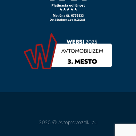
2025 © Avtoprevozniki.eu