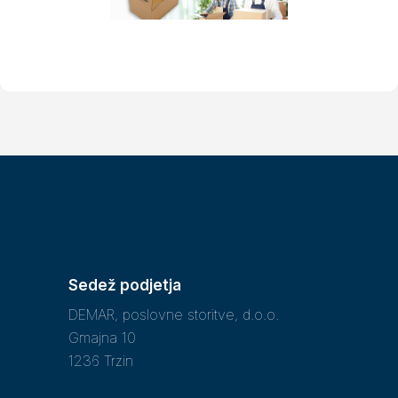
Sedež podjetja
DEMAR, poslovne storitve, d.o.o.
Gmajna 10
1236 Trzin