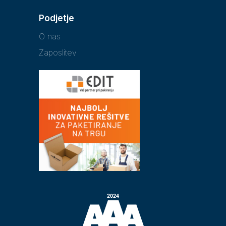
Podjetje
O nas
Zaposlitev