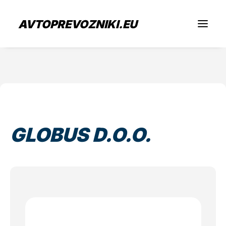
AVTOPREVOZNIKI.EU
Iščem prevoz
Sem prevoznik
GLOBUS D.O.O.
Zaposlitev
O nas
Oddaj povpraševanje