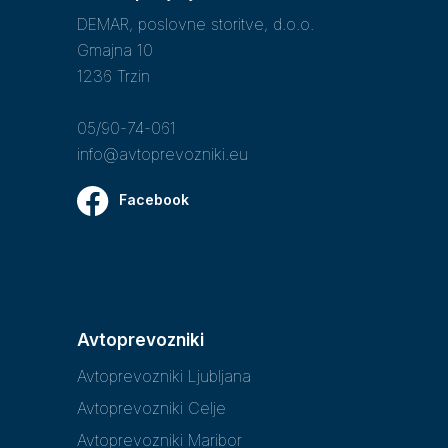
DEMAR, poslovne storitve, d.o.o.
Gmajna 10
1236 Trzin
05/90-74-061
info@avtoprevozniki.eu
Facebook
Avtoprevozniki
Avtoprevozniki Ljubljana
Avtoprevozniki Celje
Avtoprevozniki Maribor