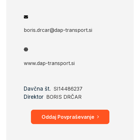
boris.drcar@dap-transport.si
www.dap-transport.si
Davčna št.
SI14486237
Direktor
BORIS DRČAR
Oddaj Povpraševanje