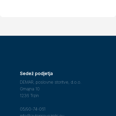
Sedež podjetja
DEMAR, poslovne storitve, d.o.o.
Gmajna 10
1236 Trzin
05/90-74-061
info@avtoprevozniki.eu