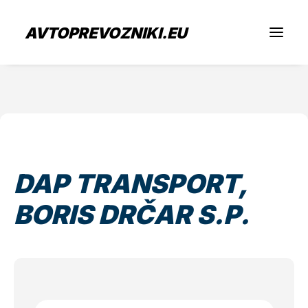
AVTOPREVOZNIKI.EU
Iščem prevoz
Sem prevoznik
DAP TRANSPORT,
Zaposlitev
BORIS DRČAR S.P.
O nas
Oddaj povpraševanje