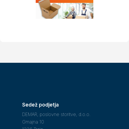
Sedež podjetja
DEMAR, poslovne storitve, d.o.o.
Gmajna 10