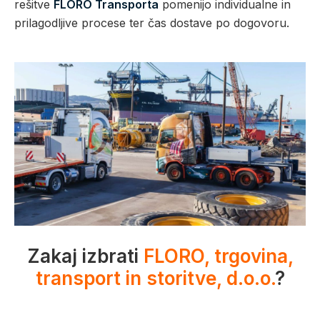
rešitve
FLORO Transporta
pomenijo individualne in
prilagodljive procese ter čas dostave po dogovoru.
Zakaj izbrati
FLORO, trgovina,
transport in storitve, d.o.o.
?