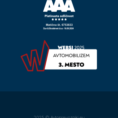
2025 © Avtoprevozniki.eu