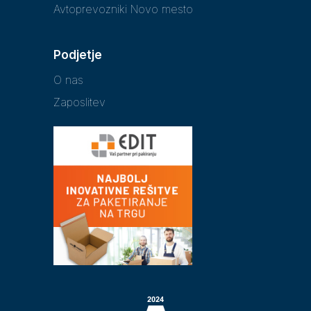
Avtoprevozniki Novo mesto
Podjetje
O nas
Zaposlitev