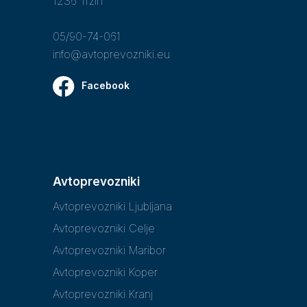
1236 Trzin
05/90-74-061
info@avtoprevozniki.eu
Facebook
Avtoprevozniki
Avtoprevozniki Ljubljana
Avtoprevozniki Celje
Avtoprevozniki Maribor
Avtoprevozniki Koper
Avtoprevozniki Kranj