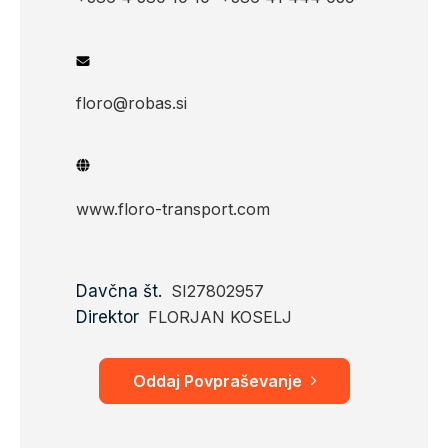
floro@robas.si
www.floro-transport.com
Davčna št.
SI27802957
Direktor
FLORJAN KOSELJ
Oddaj Povpraševanje