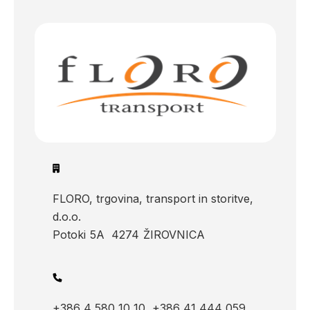
FLORO, trgovina, transport in storitve,
d.o.o.
Potoki
5A
4274
ŽIROVNICA
+386 4 580 10 10
+386 41 444 059