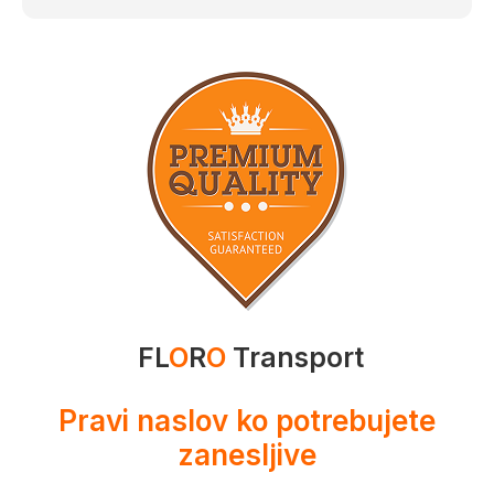
FL
O
R
O
Transport
Pravi naslov ko potrebujete
zanesljive