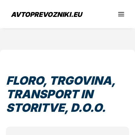
AVTOPREVOZNIKI.EU
Iščem prevoz
Sem prevoznik
FLORO, TRGOVINA,
Zaposlitev
TRANSPORT IN
O nas
STORITVE, D.O.O.
Oddaj povpraševanje