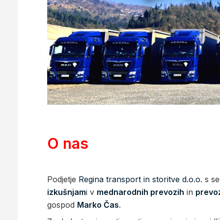
O nas
Podjetje
Regina transport in storitve d.o.o.
s se
izkušnjam
i v
mednarodnih prevozih
in
prevo
gospod
Marko Čas
.