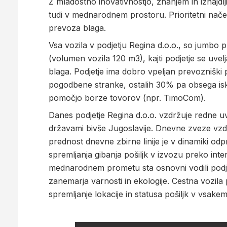
Z mladostno inovativnostjo, znanjem in iznajdl
tudi v mednarodnem prostoru. Prioritetni načel
prevoza blaga.
Vsa vozila v podjetju Regina d.o.o., so jumbo
(volumen vozila 120 m3), kajti podjetje se u
blaga. Podjetje ima dobro vpeljan prevozniški
pogodbene stranke, ostalih 30% pa obsega isk
pomočjo borze tovorov (npr. TimoCom).
Danes podjetje Regina d.o.o. vzdržuje redne uv
državami bivše Jugoslavije. Dnevne zveze vzdrž
prednost dnevne zbirne linije je v dinamiki odpr
spremljanja gibanja pošiljk v izvozu preko inte
mednarodnem prometu sta osnovni vodili podjetj
zanemarja varnosti in ekologije. Cestna vozil
spremljanje lokacije in statusa pošiljk v vsake