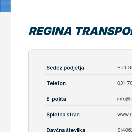
REGINA TRANSPOR
Pod G
Sedež podjetja
031-7
Telefon
info@r
E-pošta
www.re
Spletna stran
SI406
Davčna številka