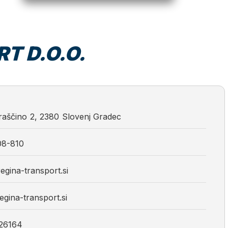
T D.O.O.
raščino
2
,
2380
Slovenj Gradec
08-810
egina-transport.si
gina-transport.si
26164