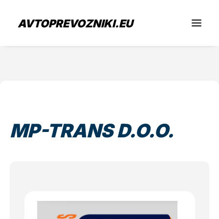
AVTOPREVOZNIKI.EU
Iščem prevoz
Sem prevoznik
MP-TRANS D.O.O.
Zaposlitev
O nas
Oddaj povpraševanje