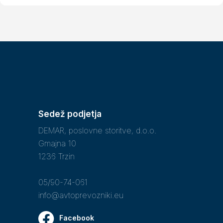
Sedež podjetja
DEMAR, poslovne storitve, d.o.o.
Gmajna 10
1236 Trzin
05/90-74-061
info@avtoprevozniki.eu
Facebook