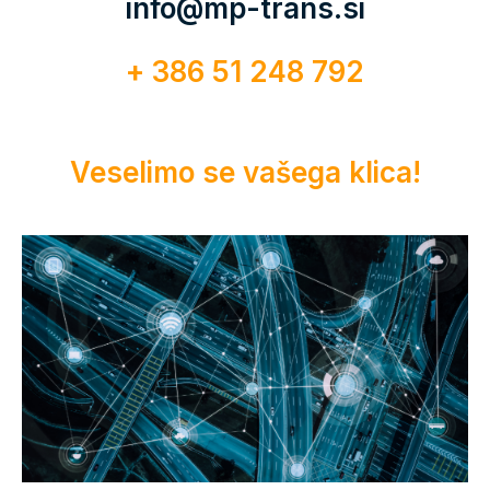
info@mp-trans.si
+ 386 51 248 792
Veselimo se vašega klica!