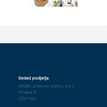
Sedež podjetja
DEMAR, poslovne storitve, d.o.o.
Gmajna 10
1236 Trzin