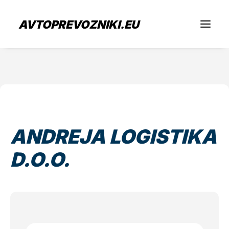
AVTOPREVOZNIKI.EU
Iščem prevoz
Sem prevoznik
ANDREJA LOGISTIKA
Zaposlitev
D.O.O.
O nas
Oddaj povpraševanje