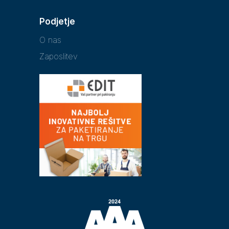
Podjetje
O nas
Zaposlitev