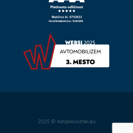
2025 © Avtoprevozniki.eu