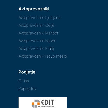
Avtoprevozniki
Avtoprevozniki Ljubljana
Avtoprevozniki Celje
Avtoprevozniki Maribor
Avtoprevozniki Koper
Avtoprevozniki Kranj
Avtoprevozniki Novo mesto
Podjetje
O nas
Zaposlitev