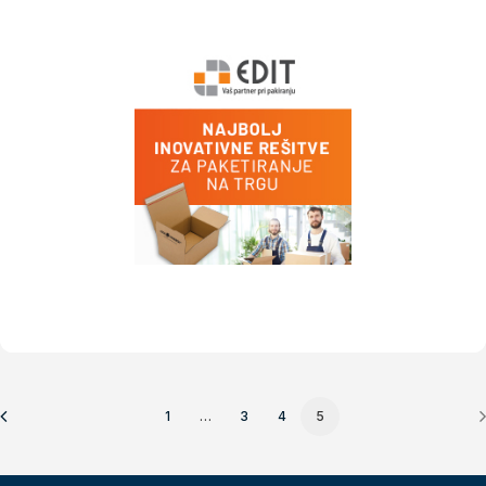
1
…
3
4
5