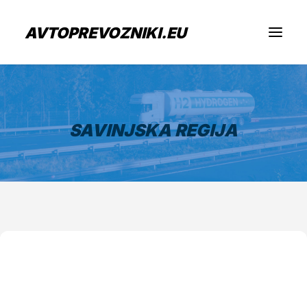
AVTOPREVOZNIKI.EU
Iščem prevoz
SAVINJSKA REGIJA
Sem prevoznik
Zaposlitev
O nas
Oddaj povpraševanje