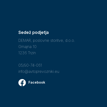
Sedež podjetja
DEMAR, poslovne storitve, d.o.o.
Gmajna 10
1236 Trzin
05/90-74-061
info@avtoprevozniki.eu
Facebook