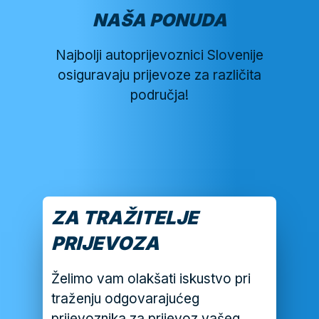
NAŠA PONUDA
Najbolji autoprijevoznici Slovenije
osiguravaju prijevoze za različita
područja!
ZA TRAŽITELJE
PRIJEVOZA
Želimo vam olakšati iskustvo pri
traženju odgovarajućeg
prijevoznika za prijevoz vašeg