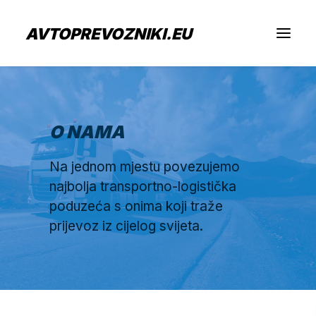
AVTOPREVOZNIKI.EU
Tražim Prijevoz
O NAMA
Sam prijevoznik
Na jednom mjestu povezujemo
najbolja transportno-logistička
Zapošljavanje
poduzeća s onima koji traže
prijevoz iz cijelog svijeta.
O nama
Pošaljite Upit