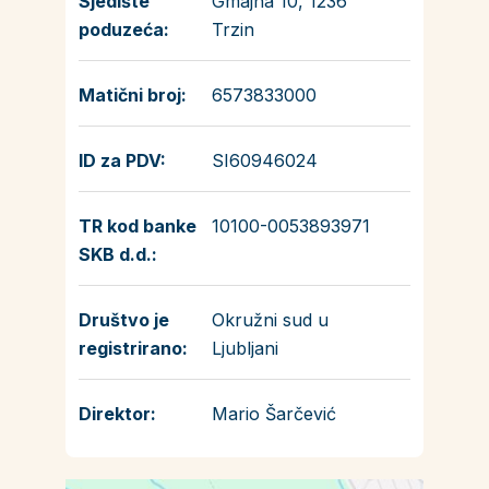
Sjedište
Gmajna 10, 1236
poduzeća:
Trzin
Matični broj:
6573833000
ID za PDV:
SI60946024
TR kod banke
10100-0053893971
SKB d.d.:
Društvo je
Okružni sud u
registrirano:
Ljubljani
Direktor:
Mario Šarčević