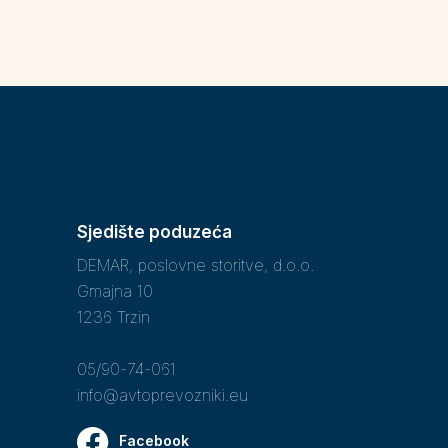
Sjedište poduzeća
DEMAR, poslovne storitve, d.o.o.
Gmajna 10
1236 Trzin
05/90-74-061
info@avtoprevozniki.eu
Facebook